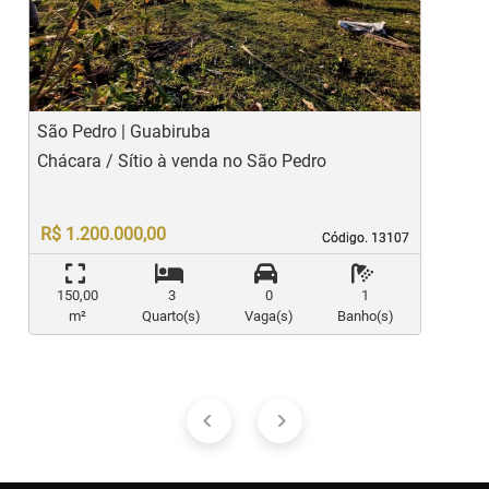
Previous
Ne
São Pedro | Guabiruba
G
Chácara / Sítio à venda no São Pedro
T
R$ 1.200.000,00
Código. 13107
Código. 13107
150,00
3
0
1
m²
Quarto(s)
Vaga(s)
Banho(s)