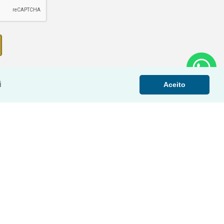
i
Aceito
›
‹
›
‹