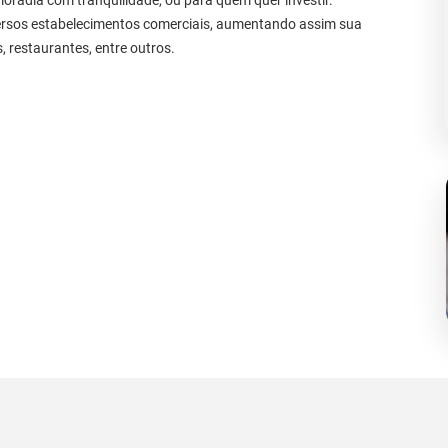
moradia com tranquilidade, ou para quem quer investir.
versos estabelecimentos comerciais, aumentando assim sua
 restaurantes, entre outros.