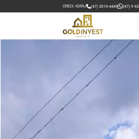
CRECI: 4359J
(47) 3019-4449
(47) 9 9