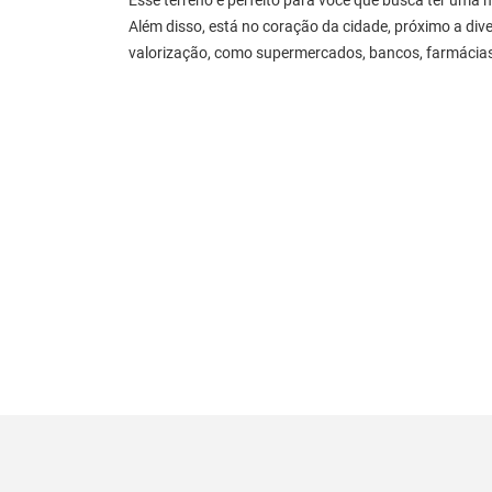
Esse terreno é perfeito para você que busca ter uma 
Além disso, está no coração da cidade, próximo a di
valorização, como supermercados, bancos, farmácias,