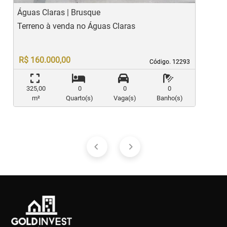
Águas Claras | Brusque
A
Terreno à venda no Águas Claras
T
R$ 160.000,00
Código. 12293
Código. 12293
325,00
0
0
0
m²
Quarto(s)
Vaga(s)
Banho(s)