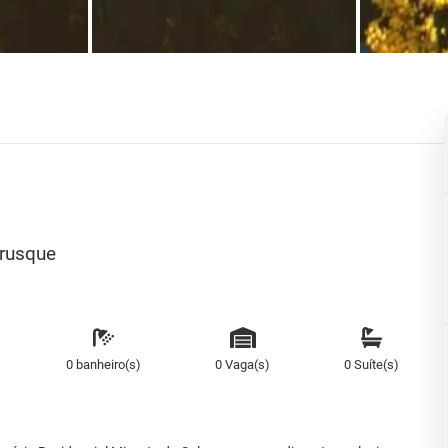
Brusque
0 banheiro(s)
0 Vaga(s)
0 Suíte(s)