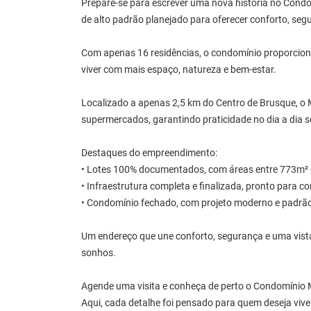
Prepare-se para escrever uma nova história no Condo
de alto padrão planejado para oferecer conforto, seg
Com apenas 16 residências, o condomínio proporciona
viver com mais espaço, natureza e bem-estar.
Localizado a apenas 2,5 km do Centro de Brusque, o M
supermercados, garantindo praticidade no dia a dia s
Destaques do empreendimento:
• Lotes 100% documentados, com áreas entre 773m² 
• Infraestrutura completa e finalizada, pronto para co
• Condomínio fechado, com projeto moderno e padrão
Um endereço que une conforto, segurança e uma vista p
sonhos.
Agende uma visita e conheça de perto o Condomínio M
Aqui, cada detalhe foi pensado para quem deseja vive