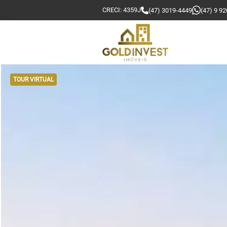
CRECI: 4359J
(47) 3019-4449
(47) 9 9
TOUR VIRTUAL