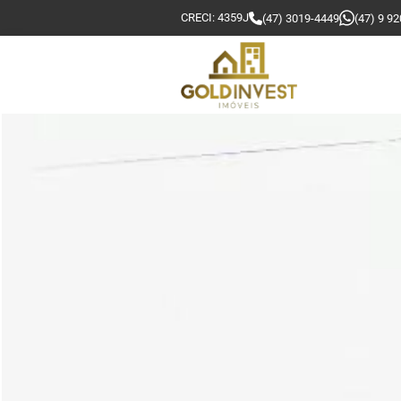
CRECI: 4359J
(47) 3019-4449
(47) 9 9