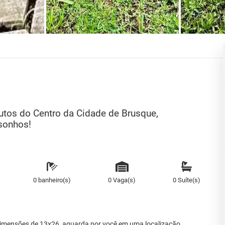
utos do Centro da Cidade de Brusque,
sonhos!
0 banheiro(s)
0 Vaga(s)
0 Suíte(s)
dimensões de 13x26, aguarda por você em uma localização