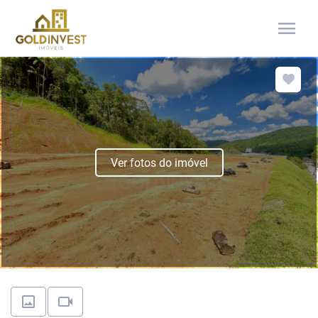
menu
Ver fotos do imóvel