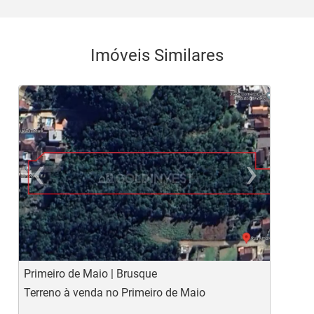
Imóveis Similares
‹
›
Previous
Ne
Primeiro de Maio | Brusque
C
Terreno à venda no Primeiro de Maio
T