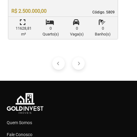
R$ 2.500.000,00
Código. 5809
Código. 5809
11628,81
0
0
0
m²
Quarto(s)
Vaga(s)
Banho(s)
Quem Somos
Fale Conosco