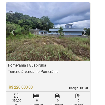
‹
›
Previous
Ne
Pomerânia | Guabiruba
P
Terreno à venda no Pomerânia
T
R$ 220.000,00
Código. 13128
Código. 13128
390,00
0
0
0
m²
Quarto(s)
Vaga(s)
Banho(s)