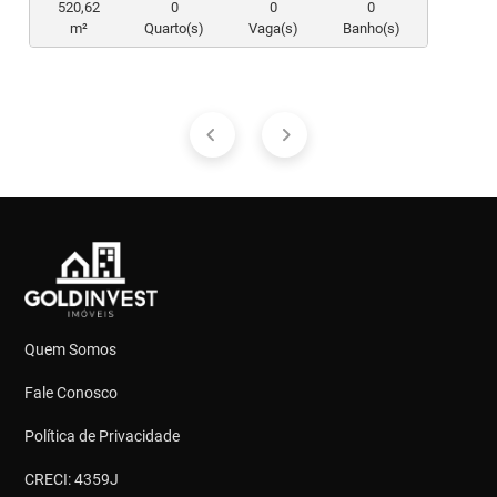
520,62
0
0
0
m²
Quarto(s)
Vaga(s)
Banho(s)
Quem Somos
Fale Conosco
Política de Privacidade
CRECI: 4359J