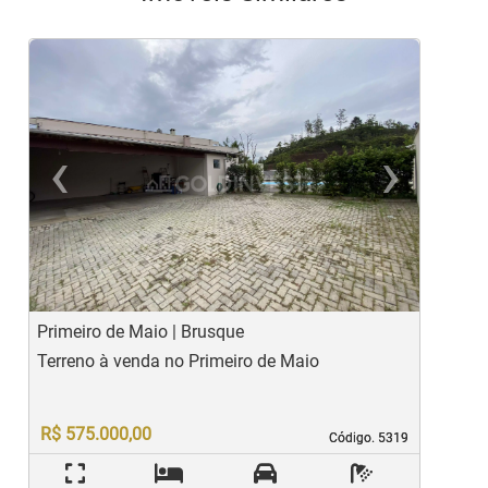
‹
›
Previous
Ne
Primeiro de Maio | Brusque
P
Terreno à venda no Primeiro de Maio
T
R$ 575.000,00
Código. 5319
Código. 5319