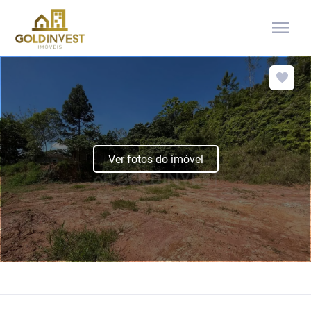
menu
Ver fotos do imóvel