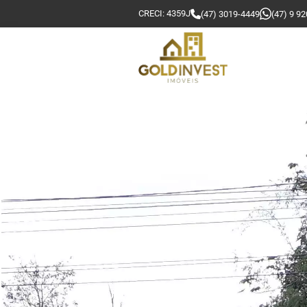
CRECI: 4359J
(47) 3019-4449
(47) 9 9