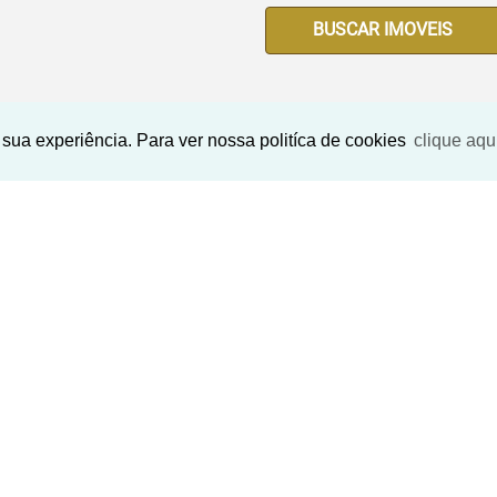
BUSCAR IMOVEIS
sua experiência. Para ver nossa politíca de cookies
clique aqu
Imóveis Similares
‹
›
‹
s
ext
Previous
Next
Previo