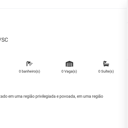
e/SC
0 banheiro(s)
0 Vaga(s)
0 Suíte(s)
izado em uma região privilegiada e povoada, em uma região