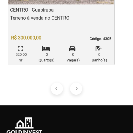
CENTRO | Guabiruba
C
Terreno à venda no CENTRO
T
R$ 300.000,00
Código. 4305
Código. 4305
520,00
0
0
0
m²
Quarto(s)
Vaga(s)
Banho(s)