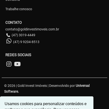
Trabalhe conosco
CONTATO
contato@goldinvestimoveis.com.br
(47) 3019-4449
(47) 9 9204-8513
REDES SOCIAIS
© 2026 | Gold Invest Imóveis | Desenvolvido por
Universal
Software.
R. Hercílio Luz, 349 - Centro 1, Brusque - SC, 88350-301
Usamos cookies para personalizar conteúdos e