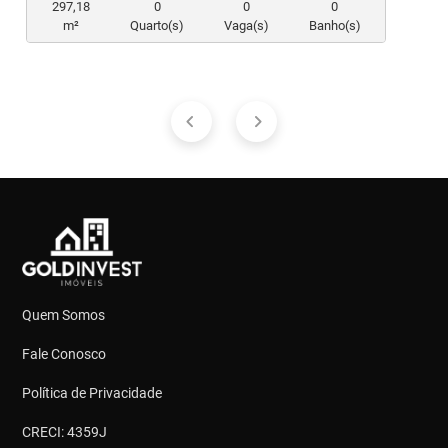
297,18
0
0
0
m²
Quarto(s)
Vaga(s)
Banho(s)
Quem Somos
Fale Conosco
Política de Privacidade
CRECI: 4359J