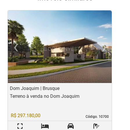
‹
›
Previous
Ne
Dom Joaquim | Brusque
S
Terreno à venda no Dom Joaquim
T
R$ 297.180,00
Código. 10700
Código. 10700