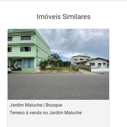
Imóveis Similares
‹
›
Previous
Ne
Jardim Maluche | Brusque
C
Terreno à venda no Jardim Maluche
C