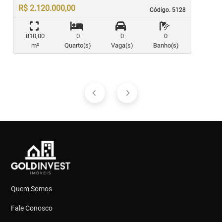
R$ 2.120.000,00
Código. 5128
Código. 5128
810,00
0
0
0
m²
Quarto(s)
Vaga(s)
Banho(s)
Quem Somos
Fale Conosco