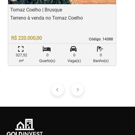
Tomaz Coelho | Brusque
S
Terreno à venda no Tomaz Coelho
T
R$ 220.000,00
Código. 14388
Código. 14388
327,52
0
0
0
m²
Quarto(s)
Vaga(s)
Banho(s)