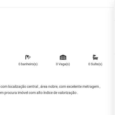
)
0 banheiro(s)
0 Vaga(s)
0 Suíte(s)
 com localização central , área nobre, com excelente metragem ,
m procura imóvel com alto índice de valorização .