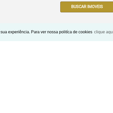
BUSCAR IMOVEIS
sua experiência. Para ver nossa politíca de cookies
clique aqu
Imóveis Similares
‹
›
‹
›
Previous
Next
Previo