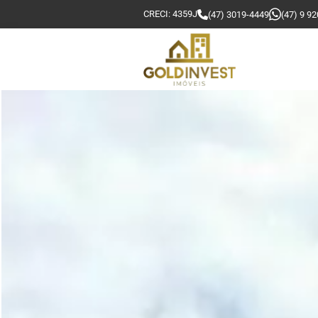
CRECI: 4359J
(47) 3019-4449
(47) 9 9