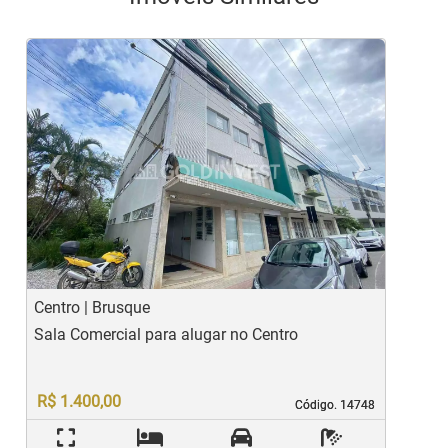
‹
›
Previous
Ne
Centro | Brusque
C
Sala Comercial para alugar no Centro
S
R$ 1.400,00
Código. 14748
Código. 14748