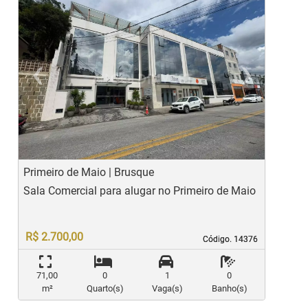
‹
›
Previous
Ne
Primeiro de Maio | Brusque
P
Sala Comercial para alugar no Primeiro de Maio
S
R$ 2.700,00
Código. 14376
Código. 14376
71,00
0
1
0
m²
Quarto(s)
Vaga(s)
Banho(s)