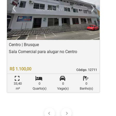
‹
›
Previous
Ne
Centro | Brusque
C
Sala Comercial para alugar no Centro
S
R$ 1.100,00
Código. 12711
Código. 12711
33,40
0
0
0
m²
Quarto(s)
Vaga(s)
Banho(s)