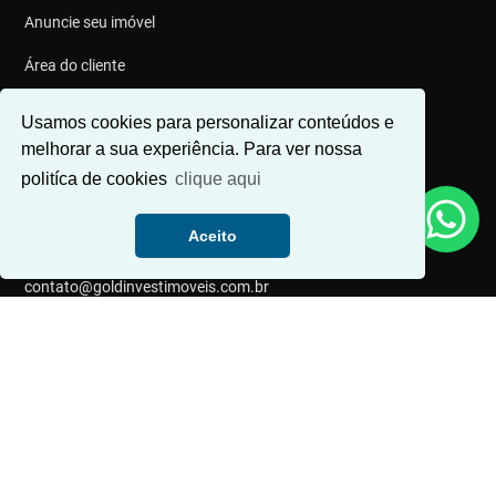
Anuncie seu imóvel
Área do cliente
Documentos
Usamos cookies para personalizar conteúdos e
melhorar a sua experiência. Para ver nossa
Ouvidoria
politíca de cookies
clique aqui
Trabalhe conosco
Aceito
CONTATO
contato@goldinvestimoveis.com.br
(47) 3019-4449
(47) 9 9204-8513
REDES SOCIAIS