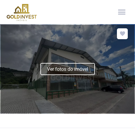
menu
Ver fotos do imóvel