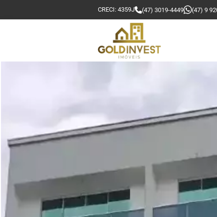
CRECI: 4359J
(47) 3019-4449
(47) 9 9