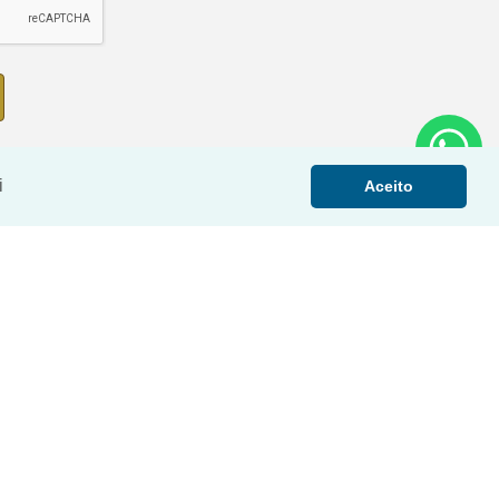
i
Aceito
PREÇO REDUZIDO
›
‹
›
‹