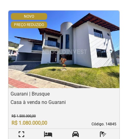
NOVO
PREÇO REDUZIDO
‹
›
Previous
Ne
Guarani | Brusque
S
Casa à venda no Guarani
C
R$ 1.500.000,00
R$ 1.080.000,00
Código. 14845
Código. 14845