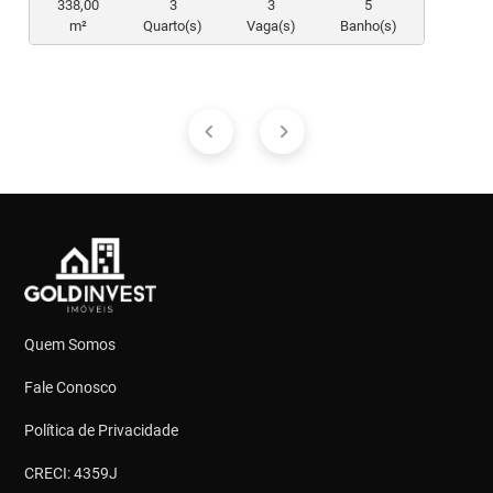
338,00
3
3
5
m²
Quarto(s)
Vaga(s)
Banho(s)
Quem Somos
Fale Conosco
Política de Privacidade
CRECI: 4359J