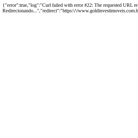
{"error":true,"log":"Curl failed with error #22: The requested URL 
Redirecionando...","redirect":"https:\/\/www.goldinvestimoveis.com.