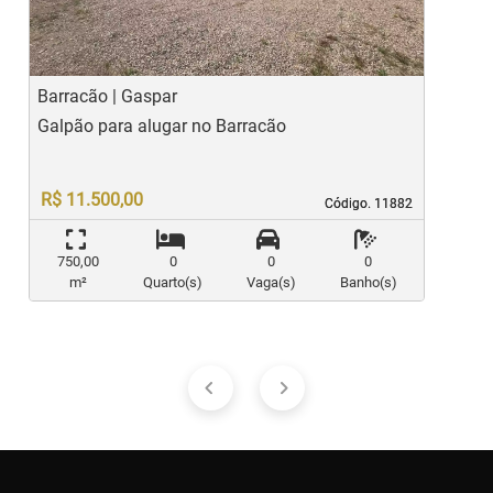
Barracão | Gaspar
B
Galpão para alugar no Barracão
G
R$ 11.500,00
Código. 11882
Código. 11882
750,00
0
0
0
m²
Quarto(s)
Vaga(s)
Banho(s)