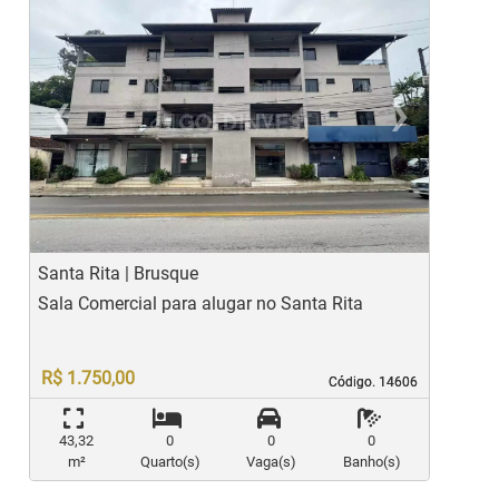
‹
›
Previous
Ne
Santa Rita | Brusque
P
Sala Comercial para alugar no Santa Rita
S
R$ 1.750,00
Código. 14606
Código. 14606
43,32
0
0
0
m²
Quarto(s)
Vaga(s)
Banho(s)