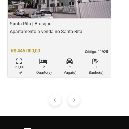
Santa Rita | Brusque
L
Apartamento à venda no Santa Rita
A
R$ 445.000,00
Código. 11925
Código. 11925
57,00
2
2
1
m²
Quarto(s)
Vaga(s)
Banho(s)