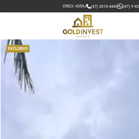
CRECI: 4359J
(47) 3019-4449
(47) 9 9
EXCLUSIVO