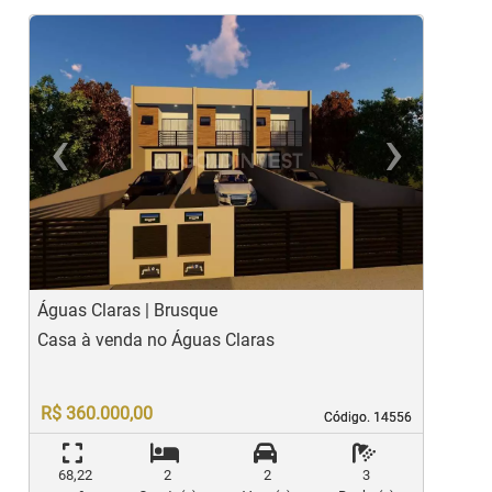
‹
›
Previous
Ne
Águas Claras | Brusque
Á
Casa à venda no Águas Claras
C
R$ 360.000,00
Código. 14556
Código. 14556
68,22
2
2
3