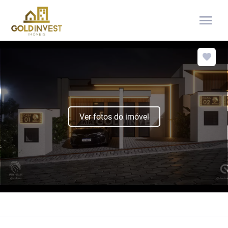
menu
Ver fotos do imóvel