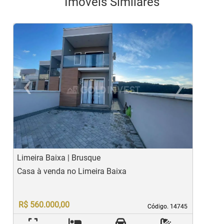
Imóveis Similares
‹
›
Previous
Ne
Limeira Baixa | Brusque
D
Casa à venda no Limeira Baixa
C
R$ 560.000,00
Código. 14745
Código. 14745