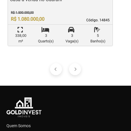
R$ 1.500.000,00
R$ 1.080.000,00
Código. 14845
Código. 14845
338,00
3
3
5
m²
Quarto(s)
Vaga(s)
Banho(s)
Quem Somos