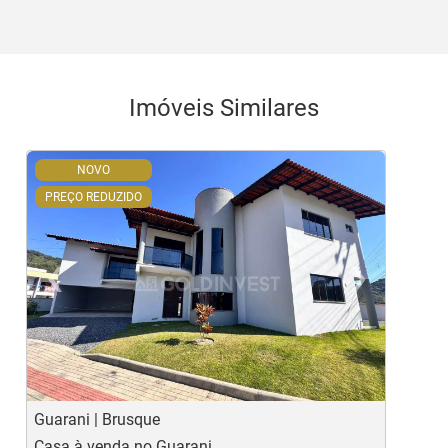
Imóveis Similares
NOVO
PREÇO REDUZIDO
‹
›
Previous
Ne
Guarani | Brusque
S
Casa à venda no Guarani
C