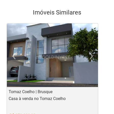
Imóveis Similares
‹
›
Previous
Ne
Tomaz Coelho | Brusque
V
Casa à venda no Tomaz Coelho
C