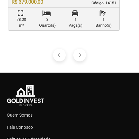
R$ 379.000,00
Código. 14151
Código. 14151
78,00
3
1
1
m²
Quarto(s)
Vaga(s)
Banho(s)
Quem Somos
Fale Conosco