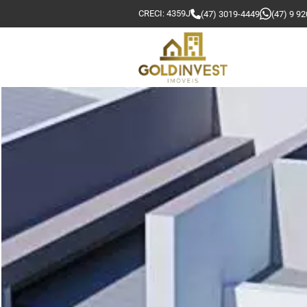
CRECI: 4359J
(47) 3019-4449
(47) 9 9