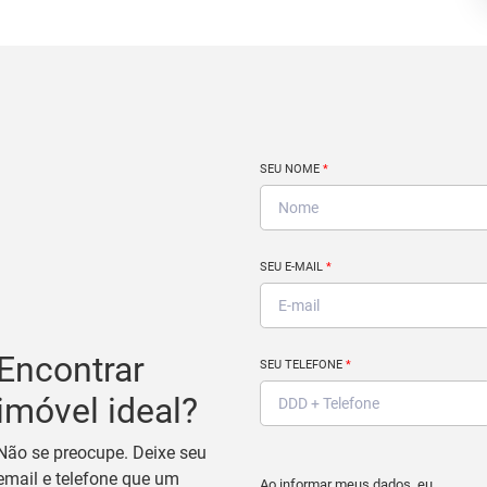
SEU NOME
*
SEU E-MAIL
*
Encontrar
SEU TELEFONE
*
imóvel ideal?
Não se preocupe. Deixe seu
email e telefone que um
Ao informar meus dados, eu