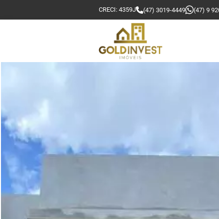
CRECI: 4359J
(47) 3019-4449
(47) 9 9