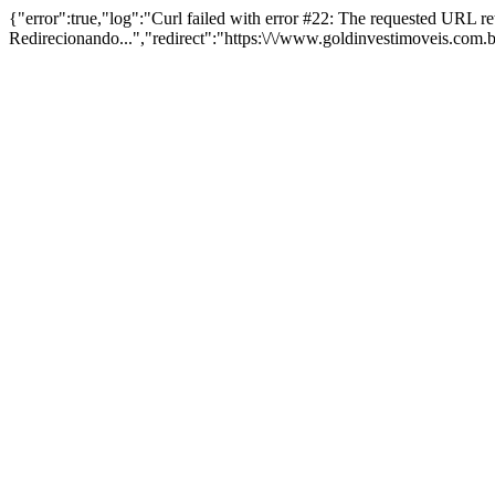
{"error":true,"log":"Curl failed with error #22: The requested URL 
Redirecionando...","redirect":"https:\/\/www.goldinvestimoveis.com.