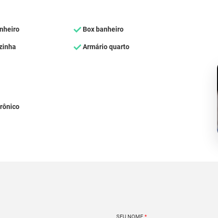
nheiro
Box banheiro
zinha
Armário quarto
rônico
SEU NOME
*