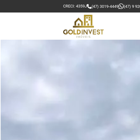
CRECI: 4359J
(47) 3019-4449
(47) 9 9