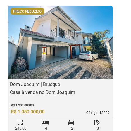
PREÇO REDUZIDO
‹
›
Previous
Ne
Dom Joaquim | Brusque
G
Casa à venda no Dom Joaquim
C
R$ 1.200.000,00
R
R$ 1.050.000,00
Código. 13229
Código. 13229
246,00
4
2
3