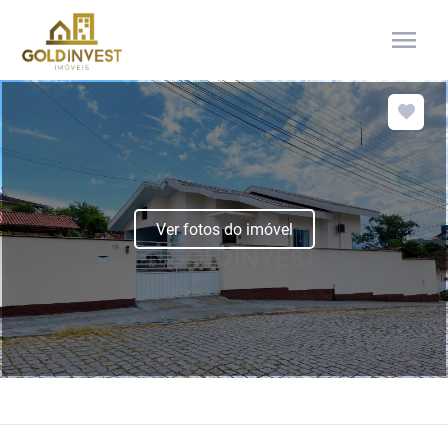
menu
Ver fotos do imóvel