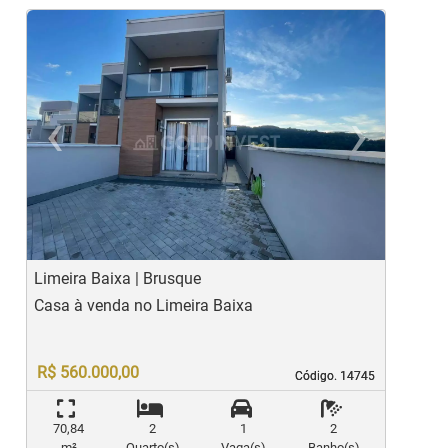
‹
›
Previous
Ne
Limeira Baixa | Brusque
D
Casa à venda no Limeira Baixa
C
R$ 560.000,00
Código. 14745
Código. 14745
70,84
2
1
2
m²
Quarto(s)
Vaga(s)
Banho(s)