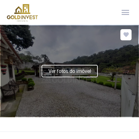
menu
Ver fotos do imóvel