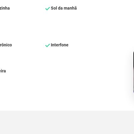
zinha
Sol da manhã
rônico
Interfone
ira