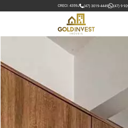
CRECI: 4359J
(47) 3019-4449
(47) 9 9