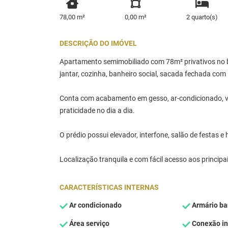
78,00 m²
0,00 m²
2 quarto(s)
DESCRIÇÃO DO IMÓVEL
Apartamento semimobiliado com 78m² privativos no bai
jantar, cozinha, banheiro social, sacada fechada com 
Conta com acabamento em gesso, ar-condicionado, va
praticidade no dia a dia.
O prédio possui elevador, interfone, salão de festas e
Localização tranquila e com fácil acesso aos principa
CARACTERÍSTICAS INTERNAS
Ar condicionado
Armário ba
Área serviço
Conexão in