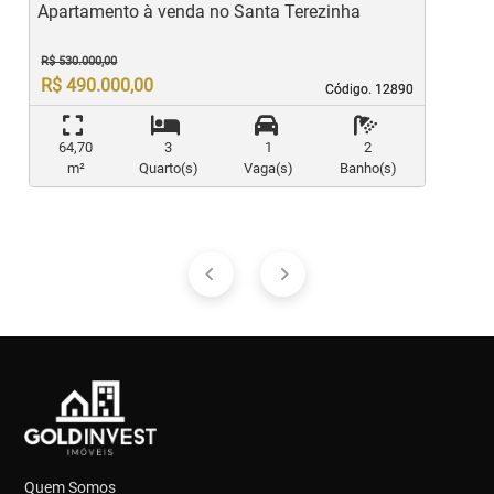
Apartamento à venda no Santa Terezinha
A
R$ 530.000,00
R$ 490.000,00
Código. 12890
Código. 12890
64,70
3
1
2
m²
Quarto(s)
Vaga(s)
Banho(s)
Quem Somos