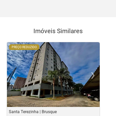
Imóveis Similares
PREÇO REDUZIDO
‹
›
Previous
Ne
Santa Terezinha | Brusque
S