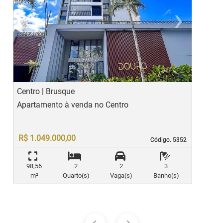
‹
›
Previous
Ne
Centro | Brusque
S
Apartamento à venda no Centro
A
R$ 1.049.000,00
Código. 5352
Código. 5352
98,56
2
2
3
m²
Quarto(s)
Vaga(s)
Banho(s)