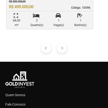
R$ 550.000,00
R$ 499.000,00
Código. 10596
Código. 10596
68,00
2
1
1
m²
Quarto(s)
Vaga(s)
Banho(s)
Quem Somos
Fale Conosco