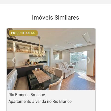
Imóveis Similares
PREÇO REDUZIDO
‹
›
Previous
Ne
Rio Branco | Brusque
A
Apartamento à venda no Rio Branco
A