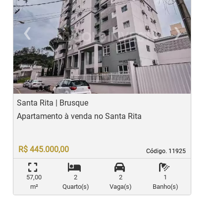
‹
›
Previous
Ne
Santa Rita | Brusque
L
Apartamento à venda no Santa Rita
A
R$ 445.000,00
Código. 11925
Código. 11925
57,00
2
2
1
m²
Quarto(s)
Vaga(s)
Banho(s)